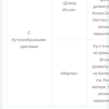
«Дэвид
диаметр
Иссон»
более 20-
Листва 
зелен
С
окраши
бутонообразными
Куст в 
цветками
не прев
30 см
диаметр
«Марлин»
не более
см. Ли
мелкая, 
зелен
окраши