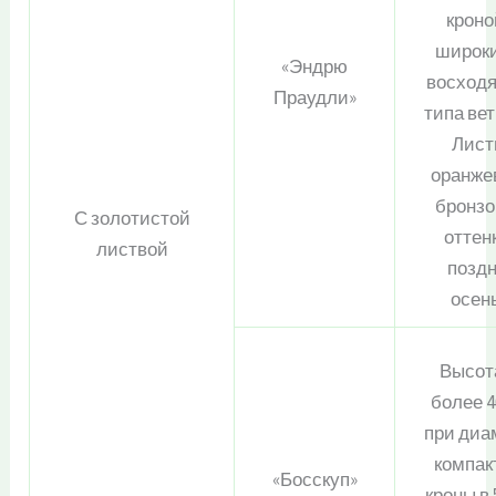
кроно
широк
«Эндрю
восход
Праудли»
типа ве
Лист
оранже
бронз
С золотистой
оттен
листвой
позд
осен
Высот
более 4
при диа
компак
«Босскуп»
кроны в 