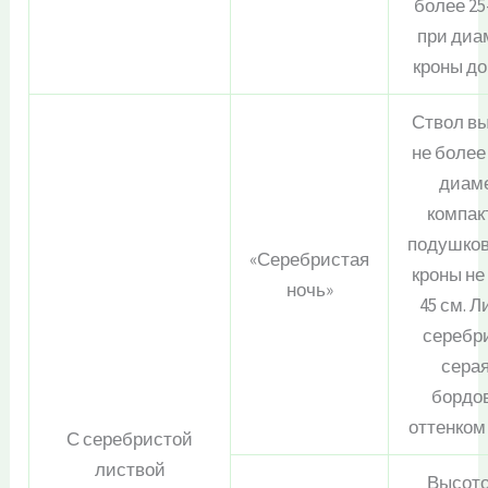
более 25
при диа
кроны до 
Ствол в
не более 
диам
компак
подушко
«Серебристая
кроны не
ночь»
45 см. Л
серебр
серая
бордо
оттенком
С серебристой
листвой
Высото