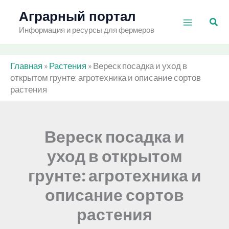
Перейти
Аграрный портал
Пои
к
Информация и ресурсы для фермеров
содержимому
Главная
»
Растения
»
Вереск посадка и уход в
открытом грунте: агротехника и описание сортов
растения
Вереск посадка и
уход в открытом
грунте: агротехника и
описание сортов
растения