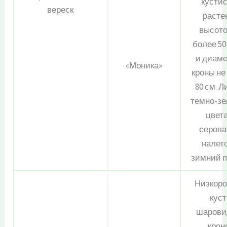
кусти
вереск
расте
высото
более 50
и диам
«Моника»
кроны не
80 см. Л
темно-зе
цвета
серов
налет
зимний 
Низкор
куст
шарови
крон