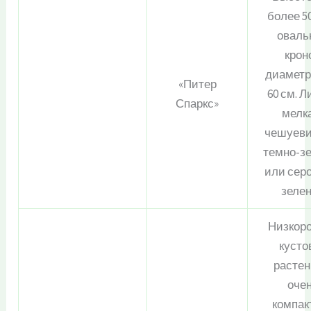
более 50
оваль
крон
диаметр
«Питер
60 см. Л
Спаркс»
мелк
чешуеви
темно-з
или сер
зеле
Низкор
кусто
растен
оче
компак