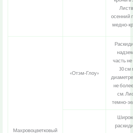
Листв
осенний 
медно-к
Раскид
надзе
часть н
30 см
«Отэм-Глоу»
диаметре
не более
см. Ли
темно-зе
Широк
раскид
Махровоцветковый