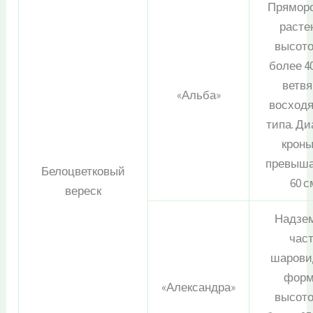
Прямор
расте
высото
более 40
ветв
«Альба»
восход
типа. Д
кроны
превыша
Белоцветковый
60 с
вереск
Надзе
час
шарови
форм
«Александра»
высото