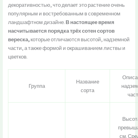
декоративностью, что делает это растение очень
популярным и востребованным в современном
ландшафтном дизайне.
В настоящее время
насчитывается порядка трёх сотен сортов
вереска,
которые отличаются высотой, надземной
части, а также формой и окрашиванием листвы и
цветков.
Описа
Название
Группа
надзе
сорта
час
Высот
превыша
см. Ср