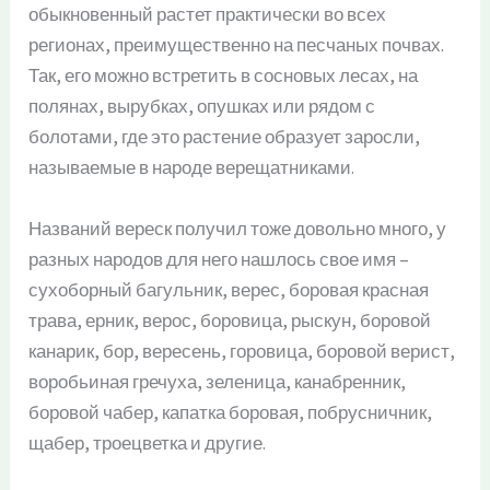
обыкновенный растет практически во всех
регионах, преимущественно на песчаных почвах.
Так, его можно встретить в сосновых лесах, на
полянах, вырубках, опушках или рядом с
болотами, где это растение образует заросли,
называемые в народе верещатниками.
Названий вереск получил тоже довольно много, у
разных народов для него нашлось свое имя –
сухоборный багульник, верес, боровая красная
трава, ерник, верос, боровица, рыскун, боровой
канарик, бор, вересень, горовица, боровой верист,
воробьиная гречуха, зеленица, канабренник,
боровой чабер, капатка боровая, побрусничник,
щабер, троецветка и другие.