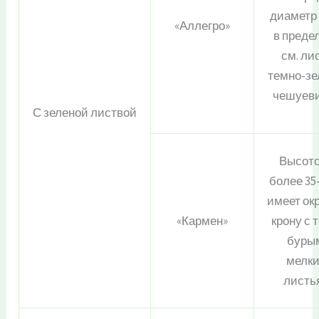
диаметр
«Аллегро»
в преде
см. ли
темно-зе
чешуев
С зеленой листвой
Высото
более 35-
имеет ок
«Кармен»
крону с 
буры
мелк
листь