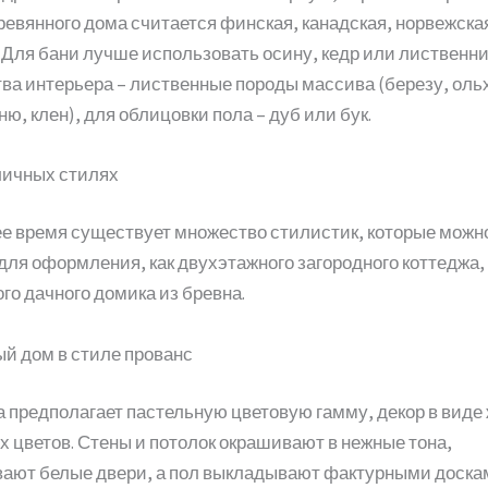
ревянного дома считается финская, канадская, норвежска
 Для бани лучше использовать осину, кедр или лиственни
ва интерьера – лиственные породы массива (березу, ольх
ю, клен), для облицовки пола – дуб или бук.
личных стилях
е время существует множество стилистик, которые можн
для оформления, как двухэтажного загородного коттеджа, 
го дачного домика из бревна.
й дом в стиле прованс
 предполагает пастельную цветовую гамму, декор в виде
 цветов. Стены и потолок окрашивают в нежные тона,
ают белые двери, а пол выкладывают фактурными доска