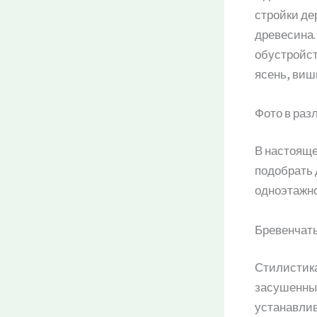
стройки де
древесина.
обустройст
ясень, вишн
Фото в раз
В настояще
подобрать 
одноэтажно
Бревенчаты
Стилистика
засушенных
устанавлив