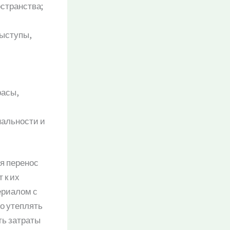
остранства;
выступы,
й
расы,
нальности и
ся перенос
 к их
ериалом с
о утеплять
ть затраты