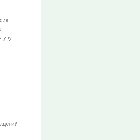
ссив
е
ктуру
ещений.