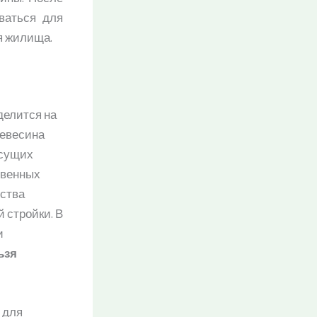
ваться для
я жилища.
делится на
ревесина
есущих
твенных
ьства
 стройки. В
и
ьзя
 для