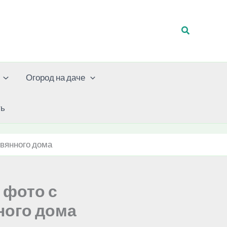
Поиск
Огород на даче
ть
евянного дома
 фото с
ного дома