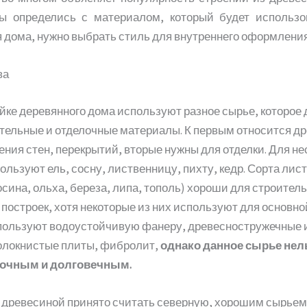
 вы определись с материалом, который будет использо
 дома, нужно выбрать стиль для внутреннего оформлени
ва
йке деревянного дома используют разное сырье, которое 
ельные и отделочные материалы. К первым относится д
ения стен, перекрытий, вторые нужны для отделки. Для н
ользуют ель, сосну, лиственницу, пихту, кедр. Сорта лис
осина, ольха, береза, липа, тополь) хороши для строител
построек, хотя некоторые из них используют для основной
пользуют водоустойчивую фанеру, древесностружечные 
олокнистые плиты, фибролит,
однако данное сырье нел
рочным и долговечным.
древесиной принято считать северную, хорошим сырьем