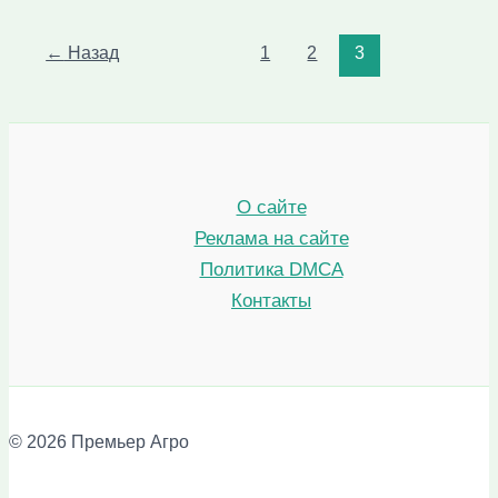
Подключение
Читать »
централизованного
водопровода
←
Назад
1
2
3
в
частном
доме
О сайте
Реклама на сайте
Политика DMCA
Контакты
© 2026 Премьер Агро